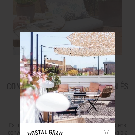
ECOLÒGICS, SOSTENIBLES I
CONSCIENCIATS. PERQUÈ EL MÓN ÉS
CASA NOSTRA
Creiem el que diem i diem el que fem.
És per això que el nostre compromís i segells ens
converteixen en un referent com a hotel ecològic a