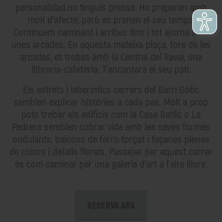
personalidad.no tinguis pressa. Ho preparen amb
molt d'afecte, però es prenen el seu temps.
Continuem caminant i arribes fins i tot ajorna amb
unes arcades. En aquesta mateixa plaça, fora de les
arcades, et trobes amb la Central del Raval, una
llibreria-cafeteria. T'encantarà el seu pati.
Els estrets i laberíntics carrers del Barri Gòtic
semblen explicar històries a cada pas. Molt a prop
pots trobar els edificis com la Casa Batlló o La
Pedrera semblen cobrar vida amb les seves formes
ondulants, balcons de ferro torçat i façanes plenes
de colors i detalls florals. Passejar per aquest carrer
és com caminar per una galeria d'art a l'aire lliure.
RESERVA ARA