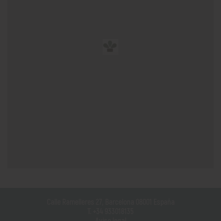
Calle Ramelleres 27, Barcelona 08001 España
T. +34 933018135
Aviso legal