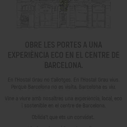
Mini Estudi
SOM SOSTENIBLES
Interiorisme conscient
Estada saludable
Off Room
OBRE LES PORTES A UNA
Social Impact Room
EXPERIÈNCIA ECO EN EL CENTRE DE
MENJAR I BEGUDES
BARCELONA.
COM ARRIBAR
En l'Hostal Grau no t'allotges. En l'Hostal Grau vius.
Des de l'Aeroport
Des de l´estació
Perquè Barcelona no es visita. Barcelona es viu.
En cotxe
Vine a viure amb nosaltres una experiència, local, eco
Per la Ciutat
i sostenible en el centre de Barcelona.
FAQ
Oblida't que ets un convidat.
CONTACTE