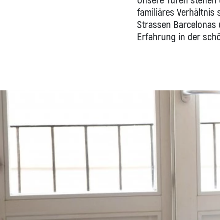
Unsere Türen stehen o
familiäres Verhältni
Strassen Barcelonas u
Erfahrung in der schö