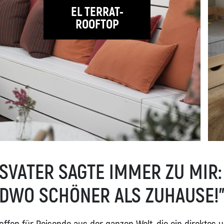
EL TERRAT-
ROOFTOP
SOMMERANGEBOT
VATER SAGTE IMMER ZU MIR: ,,
DWO SCHÖNER ALS ZUHAUSE!"
Diesen Sommer laden wir dich ei
zurückzuschalten und die einfac
genießen. Nutze unser Angebot, 