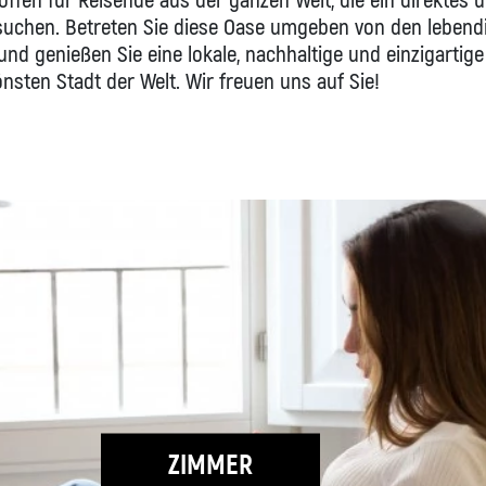
ffen für Reisende aus der ganzen Welt, die ein direktes 
s suchen. Betreten Sie diese Oase umgeben von den lebend
15 % Rabatt (kumulierbar bis zu 
nd genießen Sie eine lokale, nachhaltige und einzigartige
Alkoholfreier Begrüßungscocktail
nsten Stadt der Welt. Wir freuen uns auf Sie!
Später Check-out je nach Verfüg
Summer pack
JETZT BUCHEN
ZIMMER