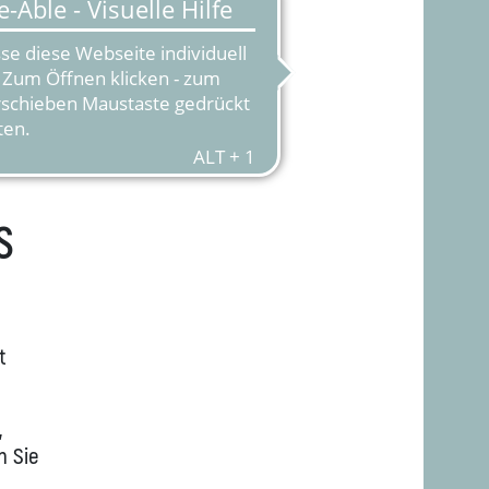
S
t
,
n Sie