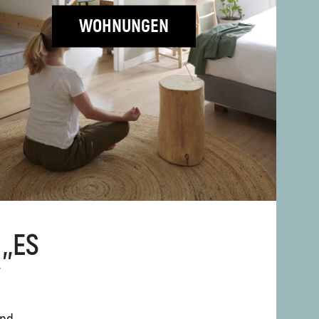
WOHNUNGEN
 -15%
ES I
n, einen Gang
hen Dinge des Lebens zu
das Folgendes umfasst: