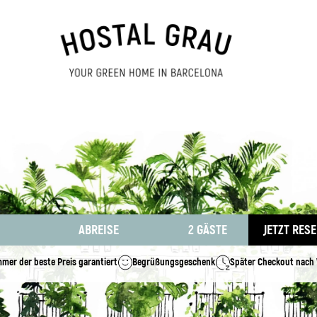
JETZT RES
2 GÄSTE
mmer der beste Preis garantiert
Begrüßungsgeschenk
Später Checkout nach 