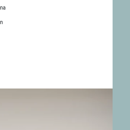
ona
en