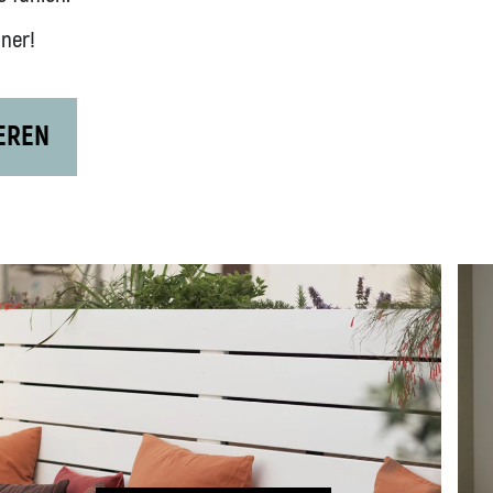
ner!
IEREN