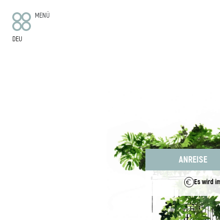
MENÜ
DEU
DAS HOTEL
ZIMMER
WOHNUNGEN
VOM BAHNHOF
WIR SIND NACHHALTIG
ESSEN UND TRINKEN
Es wird i
WIE KOMMT MAN HIN
KONTAKT