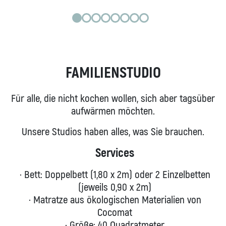
Studio
VOM BAHNHOF
WIR SIND NACHHALTIG
Bewusstes Inndesign
FAMILIENSTUDIO
Gesunder Aufenthalt
Off room
Für alle, die nicht kochen wollen, sich aber tagsüber
Social Impact Room
aufwärmen möchten.
ESSEN UND TRINKEN
Unsere Studios haben alles, was Sie brauchen.
WIE KOMMT MAN HIN
Services
Vom Flughafen
Vom Bahnhof
· Bett: Doppelbett (1,80 x 2m) oder 2 Einzelbetten
Anreise mit dem Auto
(jeweils 0,90 x 2m)
In der Stadt
· Matratze aus ökologischen Materialien von
Cocomat
KONTAKT
· Größe: 40 Quadratmeter