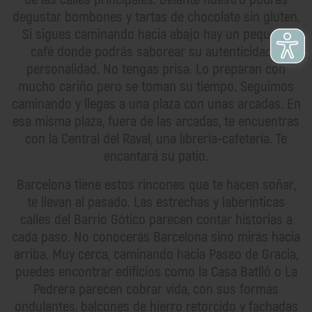
degustar bombones y tartas de chocolate sin gluten.
Si sigues caminando hacia abajo hay un pequeño
café donde podrás saborear su autenticidad y
personalidad. No tengas prisa. Lo preparan con
mucho cariño pero se toman su tiempo. Seguimos
caminando y llegas a una plaza con unas arcadas. En
esa misma plaza, fuera de las arcadas, te encuentras
con la Central del Raval, una librería-cafetería. Te
encantará su patio.
Barcelona tiene estos rincones que te hacen soñar,
te llevan al pasado. Las estrechas y laberínticas
calles del Barrio Gótico parecen contar historias a
cada paso. No conocerás Barcelona sino mirás hacia
arriba. Muy cerca, caminando hacia Paseo de Gracia,
puedes encontrar edificios como la Casa Batlló o La
Pedrera parecen cobrar vida, con sus formas
ondulantes, balcones de hierro retorcido y fachadas