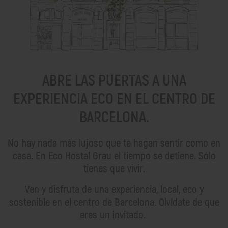
Estudio
SOMOS SOSTENIBLES
Interiorismo consciente
Estancia saludable
Off room
ABRE LAS PUERTAS A UNA
Social Impact Room
EXPERIENCIA ECO EN EL CENTRO DE
COMIDA Y BEBIDA
BARCELONA.
COMO LLEGAR
No hay nada más lujoso que te hagan sentir como en
Desde el Aeropuerto
Desde Sants Estación
casa. En Eco Hostal Grau el tiempo se detiene. Sólo
Por Carretera
tienes que vivir.
Por la Ciudad
Ven y disfruta de una experiencia, local, eco y
FAQ
sostenible en el centro de Barcelona. Olvídate de que
eres un invitado.
CONTACTO