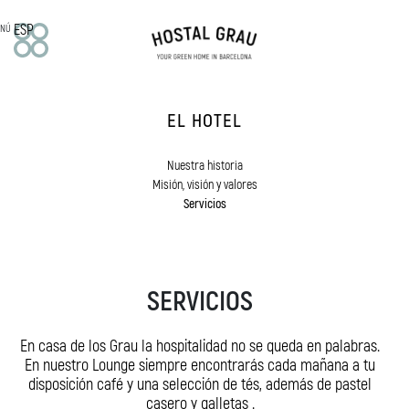
ESP
NÚ
EL HOTEL
EL HOTEL
Nuestra historia
Misión, visión y valores
Nuestra historia
Servicios
Misión, visión y valores
Servicios
HABITACIONES
Doble
Superior
SERVICIOS
Deluxe
Off Room
En casa de los Grau la hospitalidad no se queda en palabras.
APARTAMENTOS
En nuestro Lounge siempre encontrarás cada mañana a tu
disposición café y una selección de tés, además de pastel
Estudio familiar
casero y galletas .
Apartamentos