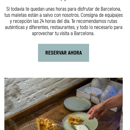
Estudio
Si todavía te quedan unas horas para disfrutar de Barcelona,
tus maletas están a salvo con nosotros. Consigna de equipajes
SOMOS SOSTENIBLES
y recepción las 24 horas del día. Te recomendamos rutas
auténticas y diferentes, restaurantes, y todo lo necesario para
Interiorismo consciente
aprovechar tu visita a Barcelona.
Estancia saludable
Off room
Social Impact Room
RESERVAR AHORA
COMIDA Y BEBIDA
COMO LLEGAR
Desde el Aeropuerto
Desde Sants Estación
Por Carretera
Por la Ciudad
FAQ
CONTACTO