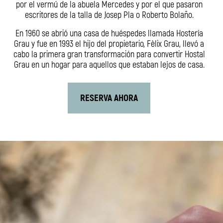
por el vermú de la abuela Mercedes y por el que pasaron
Estudio
escritores de la talla de Josep Pla o Roberto Bolaño.
SOMOS SOSTENIBLES
En 1960 se abrió una casa de huéspedes llamada Hostería
Grau y fue en 1993 el hijo del propietario, Fèlix Grau, llevó a
Interiorismo consciente
cabo la primera gran transformación para convertir Hostal
Estancia saludable
Grau en un hogar para aquellos que estaban lejos de casa.
Off room
Social Impact Room
RESERVA AHORA
COMIDA Y BEBIDA
COMO LLEGAR
Desde el Aeropuerto
Desde Sants Estación
Por Carretera
Por la Ciudad
FAQ
CONTACTO