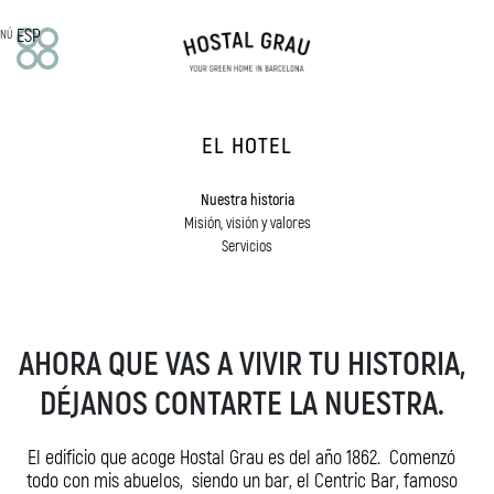
ESP
NÚ
EL HOTEL
EL HOTEL
Nuestra historia
Misión, visión y valores
Nuestra historia
Servicios
Misión, visión y valores
Servicios
HABITACIONES
Doble
Superior
AHORA QUE VAS A VIVIR TU HISTORIA,
Deluxe
Off Room
DÉJANOS CONTARTE LA NUESTRA.
APARTAMENTOS
El edificio que acoge Hostal Grau es del año 1862. Comenzó
Estudio familiar
todo con mis abuelos, siendo un bar, el Centric Bar, famoso
Apartamentos