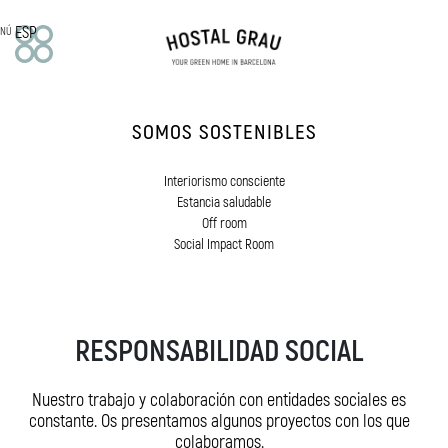
ESP
NÚ
EL HOTEL
SOMOS SOSTENIBLES
Nuestra historia
Misión, visión y valores
Interiorismo consciente
Servicios
Estancia saludable
Off room
HABITACIONES
Social Impact Room
Doble
Superior
Deluxe
RESPONSABILIDAD SOCIAL
Off Room
APARTAMENTOS
Nuestro trabajo y colaboración con entidades sociales es
constante. Os presentamos algunos proyectos con los que
Estudio familiar
colaboramos.
Apartamentos