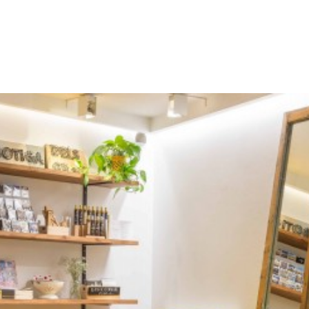
Estudio
SOMOS SOSTENIBLES
Interiorismo consciente
Estancia saludable
Off room
Social Impact Room
COMIDA Y BEBIDA
COMO LLEGAR
Desde el Aeropuerto
Desde Sants Estación
Por Carretera
Por la Ciudad
FAQ
CONTACTO